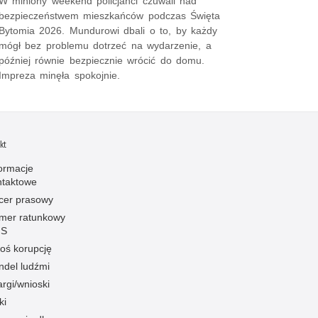
W miniony weekend policjanci czuwali nad
bezpieczeństwem mieszkańców podczas Święta
Bytomia 2026. Mundurowi dbali o to, by każdy
mógł bez problemu dotrzeć na wydarzenie, a
później równie bezpiecznie wrócić do domu.
Impreza minęła spokojnie.
kt
formacje
ntaktowe
icer prasowy
mer ratunkowy
S
oś korupcję
ndel ludźmi
rgi/wnioski
ki