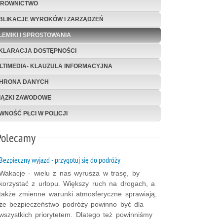
EROWNICTWO
BLIKACJE WYROKÓW I ZARZĄDZEŃ
LEMIKI I SPROSTOWANIA
KLARACJA DOSTĘPNOŚCI
LTIMEDIA- KLAUZULA INFORMACYJNA
HRONA DANYCH
IĄZKI ZAWODOWE
WNOŚĆ PŁCI W POLICJI
Polecamy
Bezpieczny wyjazd - przygotuj się do podróży
Wakacje - wielu z nas wyrusza w trasę, by
korzystać z urlopu. Większy ruch na drogach, a
także zmienne warunki atmosferyczne sprawiają,
że bezpieczeństwo podróży powinno być dla
wszystkich priorytetem. Dlatego też powinniśmy