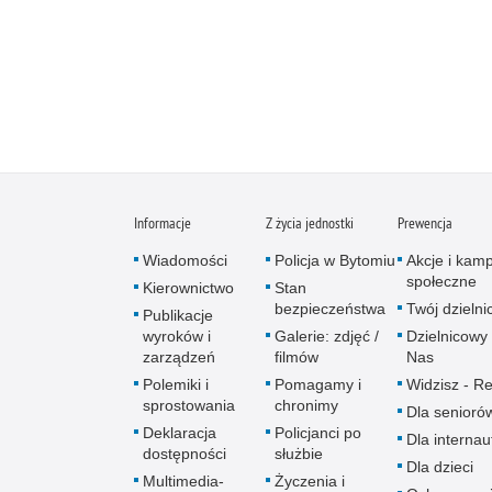
Informacje
Z życia jednostki
Prewencja
Wiadomości
Policja w Bytomiu
Akcje i kam
społeczne
Kierownictwo
Stan
bezpieczeństwa
Twój dzieln
Publikacje
wyroków i
Galerie: zdjęć /
Dzielnicowy 
zarządzeń
filmów
Nas
Polemiki i
Pomagamy i
Widzisz - Re
sprostowania
chronimy
Dla senioró
Deklaracja
Policjanci po
Dla interna
dostępności
służbie
Dla dzieci
Multimedia-
Życzenia i