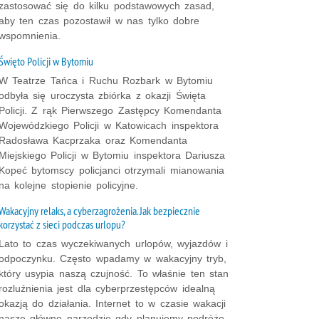
zastosować się do kilku podstawowych zasad,
aby ten czas pozostawił w nas tylko dobre
wspomnienia.
Święto Policji w Bytomiu
W Teatrze Tańca i Ruchu Rozbark w Bytomiu
odbyła się uroczysta zbiórka z okazji Święta
Policji. Z rąk Pierwszego Zastępcy Komendanta
Wojewódzkiego Policji w Katowicach inspektora
Radosława Kacprzaka oraz Komendanta
Miejskiego Policji w Bytomiu inspektora Dariusza
Kopeć bytomscy policjanci otrzymali mianowania
na kolejne stopienie policyjne.
Wakacyjny relaks, a cyberzagrożenia. Jak bezpiecznie
korzystać z sieci podczas urlopu?
Lato to czas wyczekiwanych urlopów, wyjazdów i
odpoczynku. Często wpadamy w wakacyjny tryb,
który usypia naszą czujność. To właśnie ten stan
rozluźnienia jest dla cyberprzestępców idealną
okazją do działania. Internet to w czasie wakacji
nasze główne narzędzie gdy planujemy podróże,