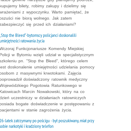
kupujemy bilety, robimy zakupy i dzielimy się
wrażeniami z wypoczynku. Warto pamiętać, że
oszuści nie biorą wolnego. Jak zatem
zabezpieczyć się przed ich działaniami?
„Stop the Bleed”-bytomscy policjanci doskonalili
umiejętności ratowania życia
Wczoraj Funkcjonariusze Komendy Miejskiej
Policji w Bytomiu wzięli udział w specjalistycznym
szkoleniu pn. "Stop the Bleed", którego celem
jest doskonalenie umiejętności udzielania pomocy
osobom z masywnymi krwotokami. Zajęcia
poprowadził doświadczony ratownik medyczny
Wojewódzkiego Pogotowia Ratunkowego w
Katowicach Marcin Nowakowski, który na co
dzień uczestniczy w działaniach ratowniczych
posiada bogate doświadczenie w postępowaniu z
pacjentami w stanie zagrożenia życia.
26-latek zatrzymany po pościgu - był poszukiwany, miał przy
sobie narkotyki i kradziony telefon