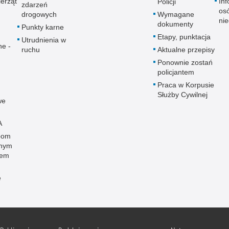
erząt
Inf
Policji
zdarzeń
os
drogowych
Wymagane
ni
dokumenty
Punkty karne
Etapy, punktacja
Utrudnienia w
ne -
ruchu
Aktualne przepisy
Ponownie zostań
policjantem
Praca w Korpusie
Służby Cywilnej
we
A
bom
onym
wem
e