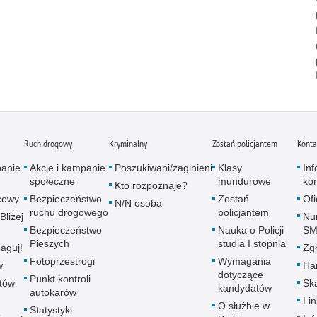
Ruch drogowy
Kryminalny
Zostań policjantem
Konta
panie
Akcje i kampanie
Poszukiwani/zaginieni
Klasy
In
społeczne
mundurowe
ko
Kto rozpoznaje?
icowy
Bezpieczeństwo
Zostań
Of
N/N osoba
ruchu drogowego
policjantem
Bliżej
Nu
Bezpieczeństwo
Nauka o Policji
SM
Pieszych
studia I stopnia
aguj!
Zgł
Fotoprzestrogi
Wymagania
w
Ha
dotyczące
Punkt kontroli
utów
Ska
kandydatów
autokarów
Lin
O służbie w
Statystyki