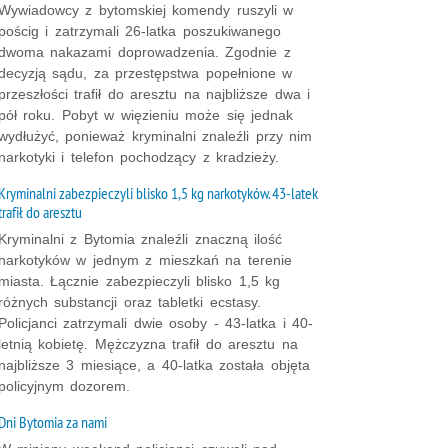
Wywiadowcy z bytomskiej komendy ruszyli w
pościg i zatrzymali 26-latka poszukiwanego
dwoma nakazami doprowadzenia. Zgodnie z
decyzją sądu, za przestępstwa popełnione w
przeszłości trafił do aresztu na najbliższe dwa i
pół roku. Pobyt w więzieniu może się jednak
wydłużyć, ponieważ kryminalni znaleźli przy nim
narkotyki i telefon pochodzący z kradzieży.
Kryminalni zabezpieczyli blisko 1,5 kg narkotyków. 43-latek
trafił do aresztu
Kryminalni z Bytomia znaleźli znaczną ilość
narkotyków w jednym z mieszkań na terenie
miasta. Łącznie zabezpieczyli blisko 1,5 kg
różnych substancji oraz tabletki ecstasy.
Policjanci zatrzymali dwie osoby - 43-latka i 40-
letnią kobietę. Mężczyzna trafił do aresztu na
najbliższe 3 miesiące, a 40-latka została objęta
policyjnym dozorem.
Dni Bytomia za nami