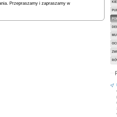
KI
ania. Przepraszamy i zapraszamy w
PU
PO
DE
MU
OC
ZW
RÓ