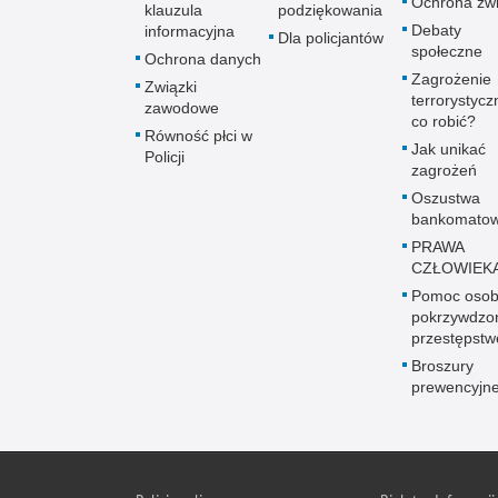
Ochrona zwi
klauzula
podziękowania
Debaty
informacyjna
Dla policjantów
społeczne
Ochrona danych
Zagrożenie
Związki
terrorystycz
zawodowe
co robić?
Równość płci w
Jak unikać
Policji
zagrożeń
Oszustwa
bankomato
PRAWA
CZŁOWIEK
Pomoc oso
pokrzywdz
przestępst
Broszury
prewencyjn