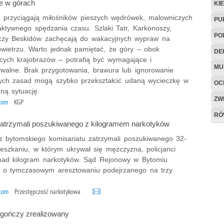
e w górach
KI
t przyciągają miłośników pieszych wędrówek, malowniczych
PU
aktywnego spędzania czasu. Szlaki Tatr, Karkonoszy,
PO
czy Beskidów zachęcają do wakacyjnych wypraw na
wietrzu. Warto jednak pamiętać, że góry – obok
DE
cych krajobrazów – potrafią być wymagające i
MU
ywalne. Brak przygotowania, brawura lub ignorowanie
ch zasad mogą szybko przekształcić udaną wycieczkę w
OC
ną sytuację.
ZW
tom
KGP
RÓ
 zatrzymali poszukiwanego z kilogramem narkotyków
 z bytomskiego komisariatu zatrzymali poszukiwanego 32-
eszkaniu, w którym ukrywał się mężczyzna, policjanci
onad kilogram narkotyków. Sąd Rejonowy w Bytomiu
 o tymczasowym aresztowaniu podejrzanego na trzy
ytom
Przestępczość narkotykowa
t gończy zrealizowany