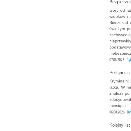
Bezpieczni
Góry od la
widoków i 
Bieszczad 
świeżym po
zachwycają
nieprzewid
podstawowy
niebezpiecz
07.08.2026
By
Policjanci
Kryminalni
latka. W mi
znaleźli p
zdecydował
miesiące.
06.08.2026
B
Kolejny lis