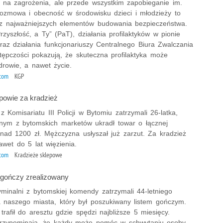
 na zagrożenia, ale przede wszystkim zapobieganie im.
rozmowa i obecność w środowisku dzieci i młodzieży to
 z najważniejszych elementów budowania bezpieczeństwa.
zyszłość, a Ty” (PaT), działania profilaktyków w pionie
raz działania funkcjonariuszy Centralnego Biura Zwalczania
tępczości pokazują, że skuteczna profilaktyka może
drowie, a nawet życie.
ytom
KGP
dpowie za kradzież
 Komisariatu III Policji w Bytomiu zatrzymali 26-latka,
dnym z bytomskich marketów ukradł towar o łącznej
onad 1200 zł. Mężczyzna usłyszał już zarzut. Za kradzież
wet do 5 lat więzienia.
ytom
Kradzieże sklepowe
t gończy zrealizowany
yminalni z bytomskiej komendy zatrzymali 44-letniego
 naszego miasta, który był poszukiwany listem gończym.
rafił do aresztu gdzie spędzi najbliższe 5 miesięcy.
 przypominają, że każdy może pomóc w schwytaniu osoby,