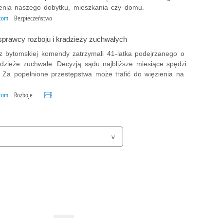
enia naszego dobytku, mieszkania czy domu.
ytom
Bezpieczeństwo
 sprawcy rozboju i kradzieży zuchwałych
 z bytomskiej komendy zatrzymali 41-latka podejrzanego o
adzieże zuchwałe. Decyzją sądu najbliższe miesiące spędzi
. Za popełnione przestępstwa może trafić do więzienia na
ytom
Rozboje