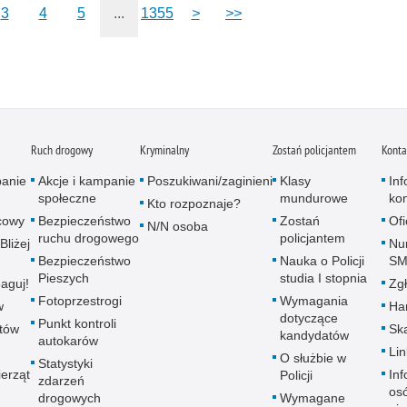
3
4
5
...
1355
>
>>
Ruch drogowy
Kryminalny
Zostań policjantem
Konta
panie
Akcje i kampanie
Poszukiwani/zaginieni
Klasy
In
społeczne
mundurowe
ko
Kto rozpoznaje?
icowy
Bezpieczeństwo
Zostań
Of
N/N osoba
ruchu drogowego
policjantem
Bliżej
Nu
Bezpieczeństwo
Nauka o Policji
SM
Pieszych
studia I stopnia
aguj!
Zgł
Fotoprzestrogi
Wymagania
w
Ha
dotyczące
Punkt kontroli
utów
Ska
kandydatów
autokarów
Lin
O służbie w
Statystyki
erząt
Inf
Policji
zdarzeń
os
drogowych
Wymagane