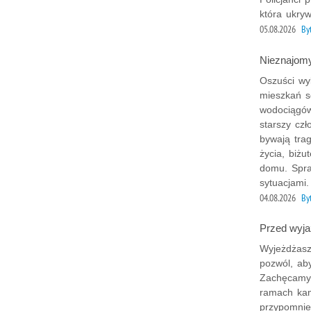
która ukry
05.08.2026
B
Nieznajomy
Oszuści wy
mieszkań s
wodociągów,
starszy czł
bywają tra
życia, biż
domu. Spraw
sytuacjami.
04.08.2026
B
Przed wyja
Wyjeżdżasz
pozwól, ab
Zachęcamy 
ramach kam
przypomnie