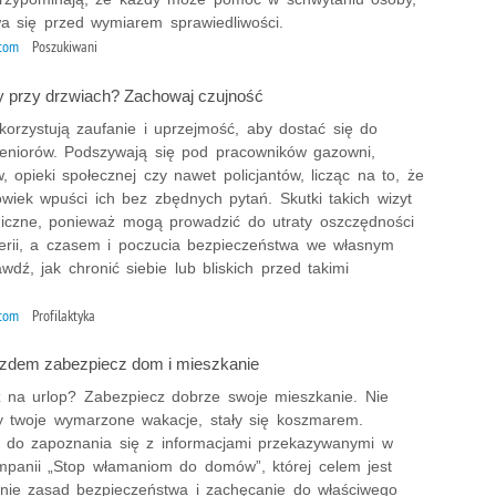
wa się przed wymiarem sprawiedliwości.
ytom
Poszukiwani
 przy drzwiach? Zachowaj czujność
korzystują zaufanie i uprzejmość, aby dostać się do
eniorów. Podszywają się pod pracowników gazowni,
 opieki społecznej czy nawet policjantów, licząc na to, że
owiek wpuści ich bez zbędnych pytań. Skutki takich wizyt
giczne, ponieważ mogą prowadzić do utraty oszczędności
uterii, a czasem i poczucia bezpieczeństwa we własnym
dź, jak chronić siebie lub bliskich przed takimi
ytom
Profilaktyka
zdem zabezpiecz dom i mieszkanie
 na urlop? Zabezpiecz dobrze swoje mieszkanie. Nie
y twoje wymarzone wakacje, stały się koszmarem.
do zapoznania się z informacjami przekazywanymi w
panii „Stop włamaniom do domów”, której celem jest
nie zasad bezpieczeństwa i zachęcanie do właściwego