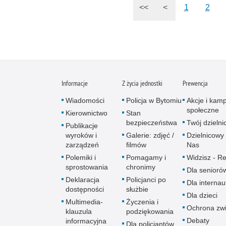
<<
<
1
2
Informacje
Z życia jednostki
Prewencja
Wiadomości
Policja w Bytomiu
Akcje i kam
społeczne
Kierownictwo
Stan
bezpieczeństwa
Twój dzieln
Publikacje
wyroków i
Galerie: zdjęć /
Dzielnicowy 
zarządzeń
filmów
Nas
Polemiki i
Pomagamy i
Widzisz - Re
sprostowania
chronimy
Dla senioró
Deklaracja
Policjanci po
Dla interna
dostępności
służbie
Dla dzieci
Multimedia-
Życzenia i
Ochrona zwi
klauzula
podziękowania
Debaty
informacyjna
Dla policjantów