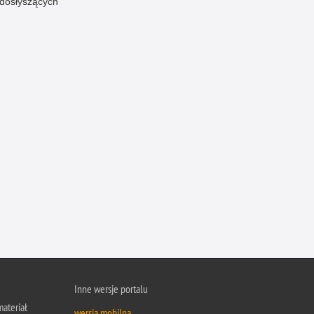
edosłyszących
Inne wersje portalu
ateriał
wersja mobilna