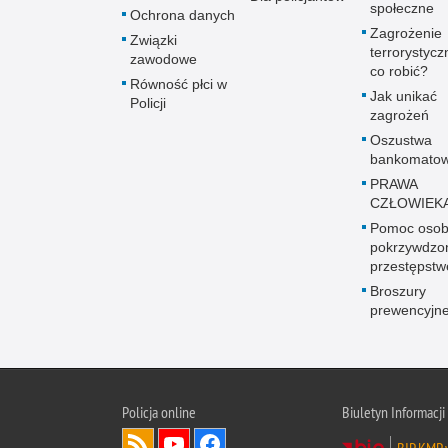
społeczne
Ochrona danych
Zagrożenie
Związki
terrorystycz
zawodowe
co robić?
Równość płci w
Jak unikać
Policji
zagrożeń
Oszustwa
bankomato
PRAWA
CZŁOWIEK
Pomoc oso
pokrzywdz
przestępst
Broszury
prewencyjn
Policja online
Biuletyn Informacji