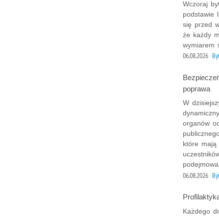
Wczoraj by
podstawie l
się przed w
że każdy m
wymiarem s
06.08.2026
B
Bezpieczeń
poprawa
W dzisiejs
dynamiczny
organów od
publicznego
które mają
uczestnikó
podejmowan
06.08.2026
B
Profilaktyk
Każdego dni