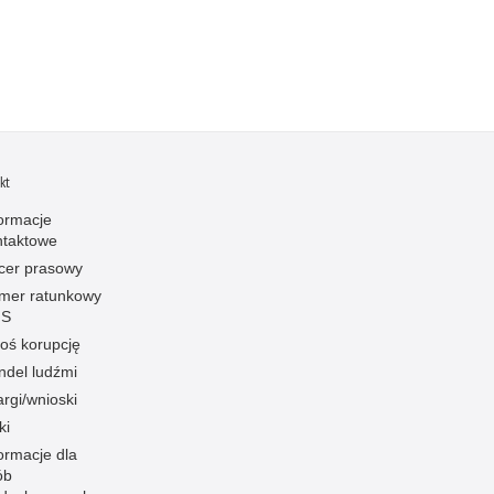
kt
formacje
ntaktowe
icer prasowy
mer ratunkowy
S
oś korupcję
ndel ludźmi
rgi/wnioski
ki
ormacje dla
ób