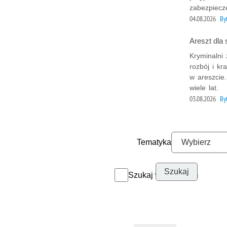
zabezpiecz
04.08.2026
B
Areszt dla
Kryminalni
rozbój i kr
w areszcie
wiele lat.
03.08.2026
B
Tematyka
Szukaj w archiwum