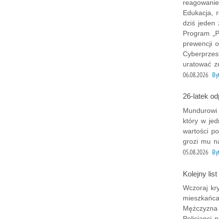
reagowanie
Edukacja, 
dziś jeden
Program „Pr
prewencji o
Cyberprzes
uratować z
06.08.2026
B
26-latek o
Mundurowi z
który w je
wartości p
grozi mu na
05.08.2026
B
Kolejny lis
Wczoraj kr
mieszkańca
Mężczyzna t
Policjanci