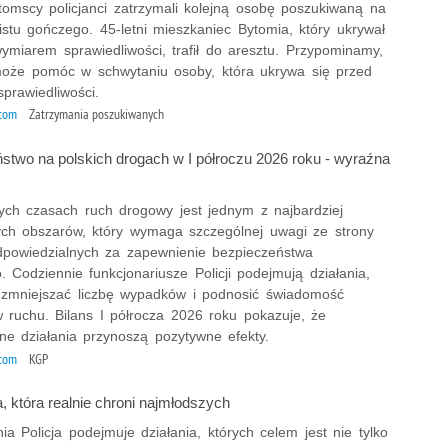
tomscy policjanci zatrzymali kolejną osobę poszukiwaną na
istu gończego. 45-letni mieszkaniec Bytomia, który ukrywał
ymiarem sprawiedliwości, trafił do aresztu. Przypominamy,
oże pomóc w schwytaniu osoby, która ukrywa się przed
prawiedliwości.
ytom
Zatrzymania poszukiwanych
stwo na polskich drogach w I półroczu 2026 roku - wyraźna
zych czasach ruch drogowy jest jednym z najbardziej
ch obszarów, który wymaga szczególnej uwagi ze strony
powiedzialnych za zapewnienie bezpieczeństwa
. Codziennie funkcjonariusze Policji podejmują działania,
 zmniejszać liczbę wypadków i podnosić świadomość
w ruchu. Bilans I półrocza 2026 roku pokazuje, że
e działania przynoszą pozytywne efekty.
ytom
KGP
a, która realnie chroni najmłodszych
a Policja podejmuje działania, których celem jest nie tylko