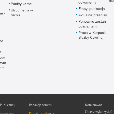
ni
dokumenty
Punkty karne
Etapy, punktacja
Utrudnienia w
ne -
ruchu
Aktualne przepisy
Ponownie zostań
policjantem
Praca w Korpusie
Służby Cywilnej
we
A
bom
onym
wem
e
 Publicznej
Redakcja serwisu
Nota prawna
Chcesz wykorzystać m
Kontakt z redakcją