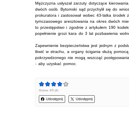
Mężczyzna usłyszał zarzuty dotyczące kierowania
dwóch osób. Bytomski sąd przychylił się do wnio
prokuratora i zastosował wobec 43-latka środek 
tymczasowego aresztowania na okres dwóch mies
to przestępstwo i zgodnie z artykułem 190 kode
popełnienie grozi kara do 3 lat pozbawienia wolno
Zapewnienie bezpieczeństwa jest jednym z podsta
tkwić w strachu, a organy ścigania służą pomocą 
pokrzywdzonego nie mogą wszcząć postępowania, 
- aby uzyskać pomoc.
Ocena: 4/5 (4)
Udostępnij
Udostępnij