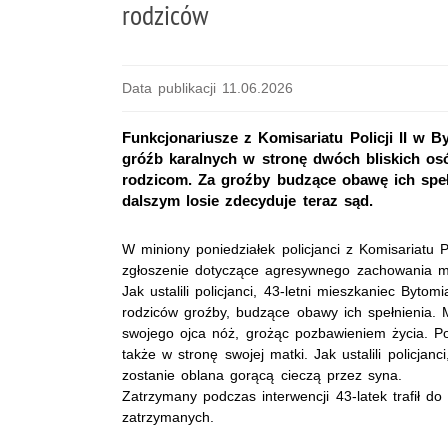
rodziców
Data publikacji 11.06.2026
Funkcjonariusze z Komisariatu Policji II w B
gróźb karalnych w stronę dwóch bliskich osó
rodzicom. Za groźby budzące obawę ich speł
dalszym losie zdecyduje teraz sąd.
W miniony poniedziałek policjanci z Komisariatu Po
zgłoszenie dotyczące agresywnego zachowania m
Jak ustalili policjanci, 43-letni mieszkaniec Byto
rodziców groźby, budzące obawy ich spełnienia. 
swojego ojca nóż, grożąc pozbawieniem życia. P
także w stronę swojej matki. Jak ustalili policjanc
zostanie oblana gorącą cieczą przez syna.
Zatrzymany podczas interwencji 43-latek trafił d
zatrzymanych.