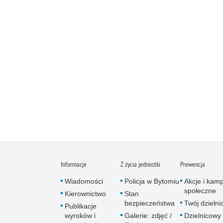
Informacje
Z życia jednostki
Prewencja
Wiadomości
Policja w Bytomiu
Akcje i kam
społeczne
Kierownictwo
Stan
bezpieczeństwa
Twój dzieln
Publikacje
wyroków i
Galerie: zdjęć /
Dzielnicowy 