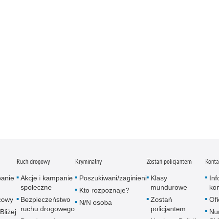
Ruch drogowy
Kryminalny
Zostań policjantem
Konta
panie
Akcje i kampanie
Poszukiwani/zaginieni
Klasy
In
społeczne
mundurowe
ko
Kto rozpoznaje?
icowy
Bezpieczeństwo
Zostań
Of
N/N osoba
ruchu drogowego
policjantem
Bliżej
Nu