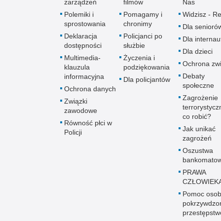
zarządzeń
filmów
Nas
Polemiki i
Pomagamy i
Widzisz - Re
sprostowania
chronimy
Dla senioró
Deklaracja
Policjanci po
Dla interna
dostępności
służbie
Dla dzieci
Multimedia-
Życzenia i
Ochrona zwi
klauzula
podziękowania
Debaty
informacyjna
Dla policjantów
społeczne
Ochrona danych
Zagrożenie
Związki
terrorystycz
zawodowe
co robić?
Równość płci w
Jak unikać
Policji
zagrożeń
Oszustwa
bankomato
PRAWA
CZŁOWIEK
Pomoc oso
pokrzywdz
przestępst