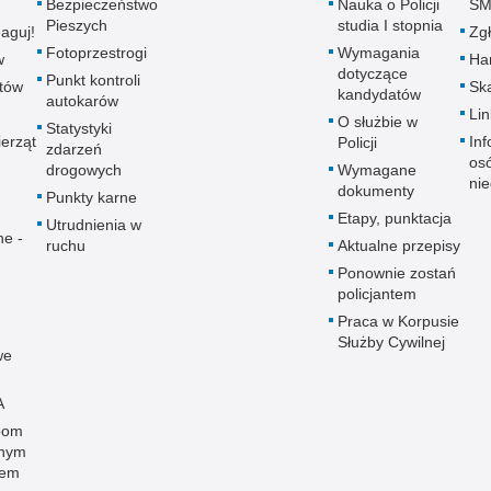
Bezpieczeństwo
Nauka o Policji
SM
Pieszych
studia I stopnia
aguj!
Zgł
Fotoprzestrogi
Wymagania
w
Ha
dotyczące
Punkt kontroli
utów
Ska
kandydatów
autokarów
Lin
O służbie w
Statystyki
erząt
Inf
Policji
zdarzeń
os
drogowych
Wymagane
ni
dokumenty
Punkty karne
Etapy, punktacja
Utrudnienia w
ne -
ruchu
Aktualne przepisy
Ponownie zostań
policjantem
Praca w Korpusie
Służby Cywilnej
we
A
bom
onym
wem