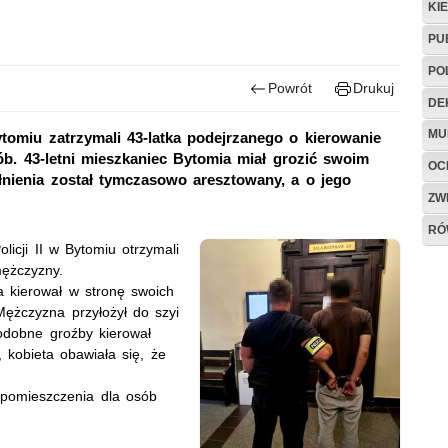
KI
PU
PO
Powrót
Drukuj
DE
MU
ytomiu zatrzymali 43-latka podejrzanego o kierowanie
b. 43-letni mieszkaniec Bytomia miał grozić swoim
OC
nienia został tymczasowo aresztowany, a o jego
ZW
RÓ
licji II w Bytomiu otrzymali
ężczyzny.
mia kierował w stronę swoich
Mężczyzna przyłożył do szyi
odobne groźby kierował
i, kobieta obawiała się, że
o pomieszczenia dla osób