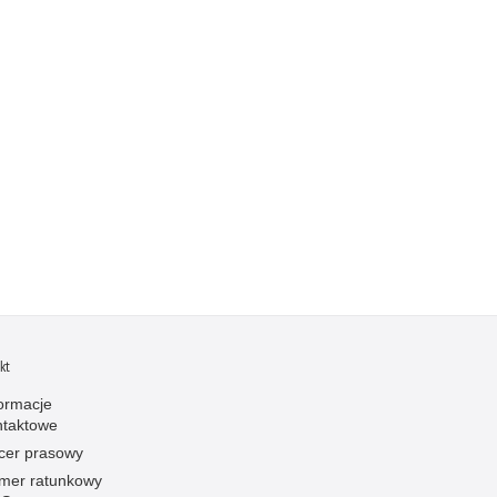
kt
formacje
ntaktowe
icer prasowy
mer ratunkowy