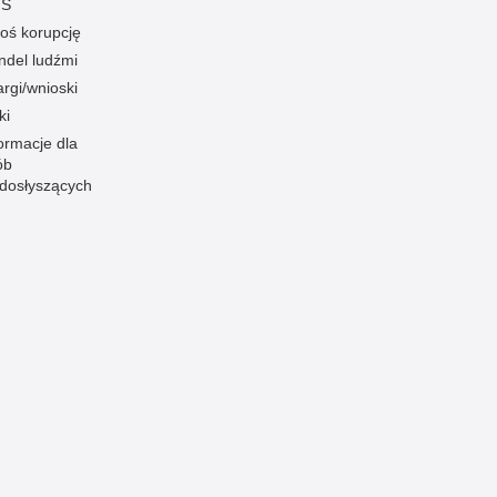
S
oś korupcję
ndel ludźmi
rgi/wnioski
ki
ormacje dla
ób
edosłyszących