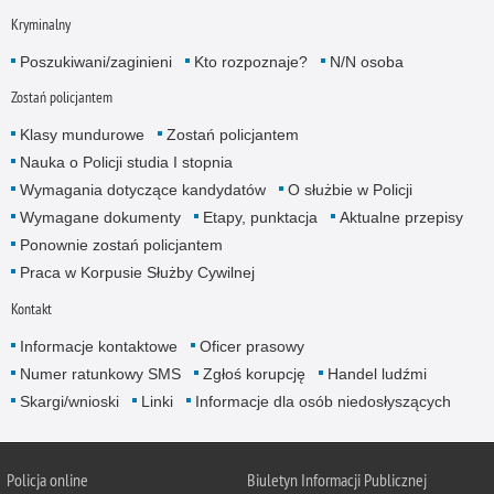
Kryminalny
Poszukiwani/zaginieni
Kto rozpoznaje?
N/N osoba
Zostań policjantem
Klasy mundurowe
Zostań policjantem
Nauka o Policji studia I stopnia
Wymagania dotyczące kandydatów
O służbie w Policji
Wymagane dokumenty
Etapy, punktacja
Aktualne przepisy
Ponownie zostań policjantem
Praca w Korpusie Służby Cywilnej
Kontakt
Informacje kontaktowe
Oficer prasowy
Numer ratunkowy SMS
Zgłoś korupcję
Handel ludźmi
Skargi/wnioski
Linki
Informacje dla osób niedosłyszących
Policja online
Biuletyn Informacji Publicznej