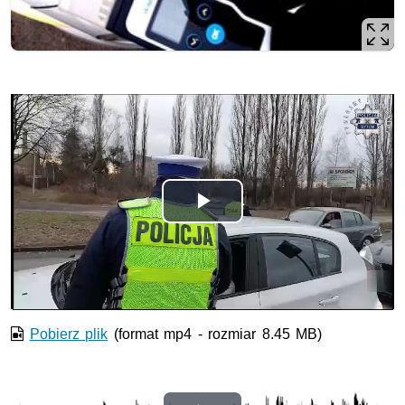
Odtwórz
wideo
Pobierz plik
(format mp4 - rozmiar 8.45 MB)