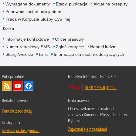
Wymagane dokumenty
Etapy, punktacja
Aktualne przepisy
Ponownie zostań policjantem
Praca w Korpusie Służby Cywilnej
Kontakt
Informacje kontaktowe
Oficer prasowy
Numer ratunkowy SMS
Zgłoś korupcję
Handel ludźmi
Skargi/wnioski
Linki
Informacje dla osób niedosłyszących
Policja online
Biuletyn Informacji Publicznej
BIP KMP w Bytomiu
Redakcja serwisu
Nota prawna
Chcesz wykorzystać materiał
Kontakt z redakcją
z serwisu Komenda Miejska Policji w
Bytomiu.
Dostępność
Zapoznaj się z zasadami
Deklaracja dostępności